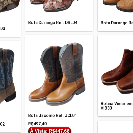
Bota Durango Ref. DRL04
Bota Durango Re
L03
Botina Vimar em
VIB33
Bota Jacomo Ref. JCL01
R$497,40
L02
À Vista: R$447,66