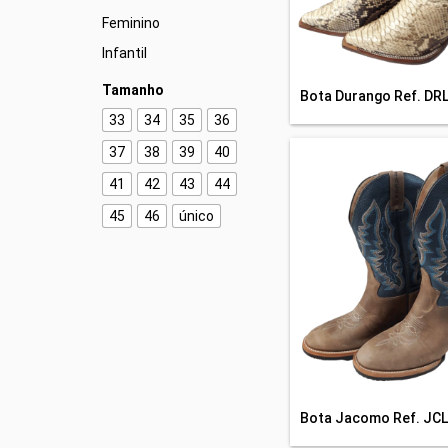
Feminino
Infantil
Tamanho
Bota Durango Ref. DR
33
34
35
36
37
38
39
40
41
42
43
44
45
46
único
Bota Jacomo Ref. JC