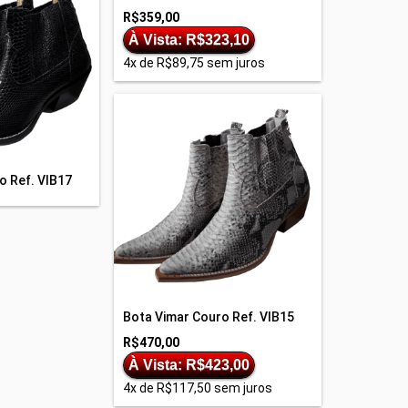
R$359,00
À Vista: R$323,10
4
x de
R$89,75
sem juros
o Ref. VIB17
Bota Vimar Couro Ref. VIB15
R$470,00
À Vista: R$423,00
4
x de
R$117,50
sem juros