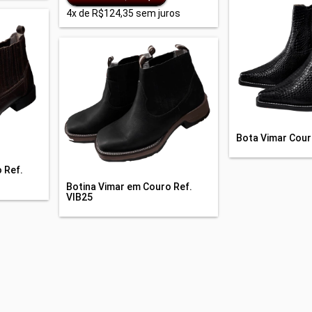
4
x de
R$124,35
sem juros
Bota Vimar Cour
 Ref.
Botina Vimar em Couro Ref.
VIB25