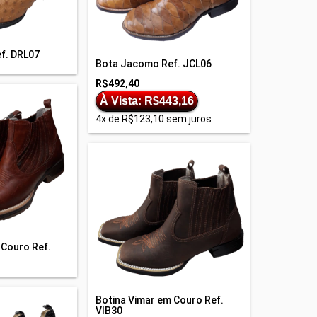
f. DRL07
Bota Jacomo Ref. JCL06
R$492,40
À Vista: R$443,16
4
x de
R$123,10
sem juros
 Couro Ref.
Botina Vimar em Couro Ref.
VIB30