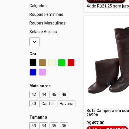
Calçados
4
x de
R$21,25
sem jur
Roupas Femininas
Roupas Masculinas
Selas e Arreios

Cor
Mais cores
42
44
46
48
50
Castor
Havana
Bota Campeira em cou
2699A
Tamanho
R$497,00
33
34
35
36