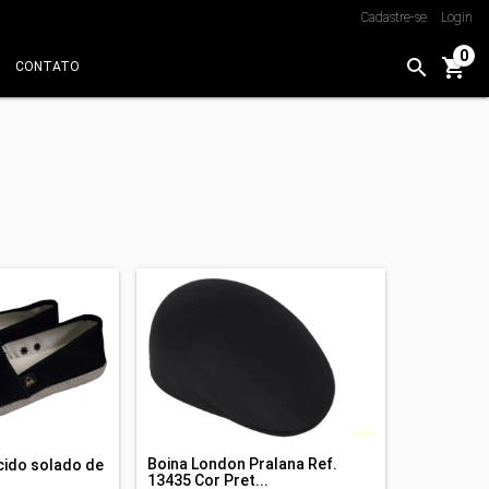
Cadastre-se
Login
0
CONTATO
Boina London Pralana Ref.
cido solado de
13435 Cor Pret...