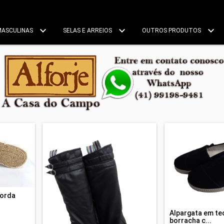
MASCULINAS
SELAS E ARREIOS
OUTROS PRODUTOS
corda
Alpargata em te
borracha c...