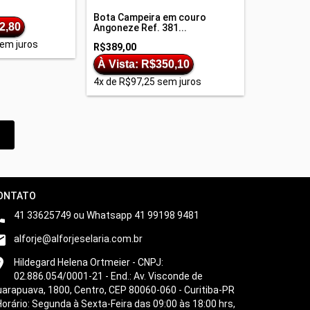
Bota Campeira em couro
2,80
Angoneze Ref. 381...
em juros
R$389,00
À Vista: R$350,10
4
x de
R$97,25
sem juros
ONTATO

41 33625749 ou Whatsapp 41 99198 9481

alforje@alforjeselaria.com.br

Hildegard Helena Ortmeier - CNPJ:
02.886.054/0001-21 - End.: Av. Visconde de
arapuava, 1800, Centro, CEP 80060-060 - Curitiba-PR
Horário: Segunda à Sexta-Feira das 09:00 às 18:00 hrs,