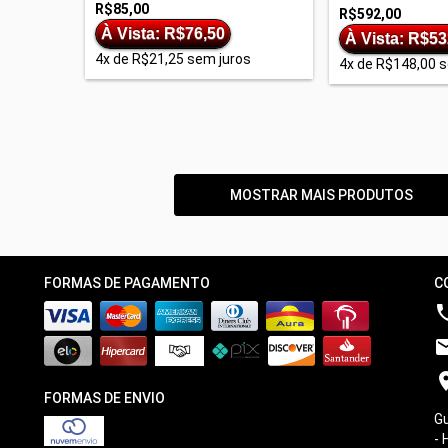
R$85,00
R$592,00
À Vista: R$76,50
À Vista: R$53
4
x de
R$21,25
sem juros
4
x de
R$148,00
s
MOSTRAR MAIS PRODUTOS
FORMAS DE PAGAMENTO
C
FORMAS DE ENVIO
Gu
- 