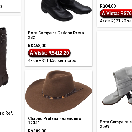
R$84,80
os
À Vista: R$76
4
x de
R$21,20
se
Bota Campeira Gaúcha Preta
282
R$458,00
À Vista: R$412,20
4
x de
R$114,50
sem juros
ro Ref.
Chapeu Pralana Fazendeiro
Bota Campeira e
12341
2699
R$389,00