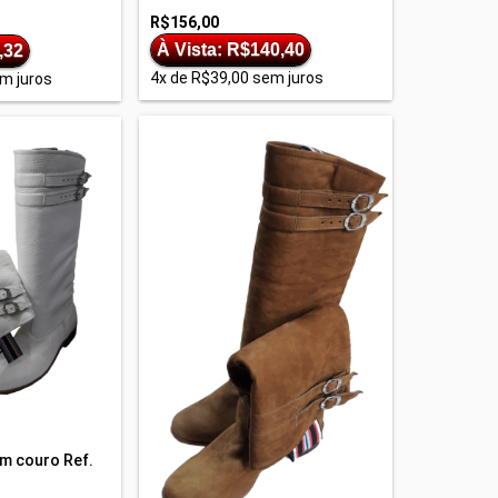
R$156,00
À Vista: R$140,40
,32
4
x de
R$39,00
sem juros
m juros
m couro Ref.