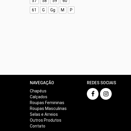
57
58
59
60
61
G
Gg
M
P
NAVEGAÇÃO
REDES SOCIAIS
Chapéus
Calçados
Roupas Femininas
Roupas Masculinas
Selas e Arreios
Outros Produtos
Contato