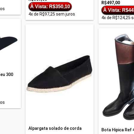
R$497,00
À Vista: R$350,10
ros
À Vista: R$44
4
x de
R$97,25
sem juros
4
x de
R$124,25
s
leu 300
ros
Alpargata solado de corda
Bota Hipica Ref 