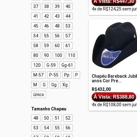
À Vista: R$447,30
37
38
39
40
4
x de
R$124,25
sem ju
41
42
43
44
45
46
48
53
54
55
56
57
58
59
60
61
80
90
100
110
120
G-59
Gg-61
M-57
P-55
Pp
P
Chapéu Bareback Jubi
anos Cor Pre...
M
G
Gg
Xg
R$432,00
único
À Vista: R$388,80
4
x de
R$108,00
sem ju
Tamanho Chapeu
48
50
51
52
53
54
55
56