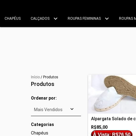
CHAPÉUS
CALÇADOS
ROUPAS FEMININAS
ROUPAS 
Início
/
Produtos
Produtos
Ordenar por:
Alpargata Solado de 
Categorias
R$85,00
Chapéus
À Vista: R$76,50