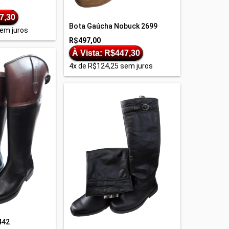
7,30
Bota Gaúcha Nobuck 2699
em juros
R$497,00
À Vista: R$447,30
4
x de
R$124,25
sem juros
442