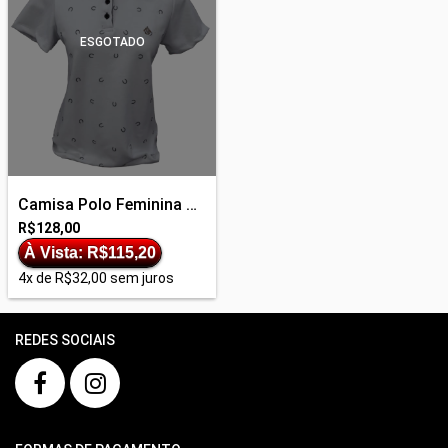
ESGOTADO
Camisa Polo Feminina Ref. 653
R$128,00
À Vista: R$115,20
4
x de
R$32,00
sem juros
REDES SOCIAIS