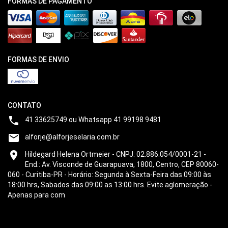
FORMAS DE PAGAMENTO
FORMAS DE ENVIO
CONTATO

41 33625749 ou Whatsapp 41 99198 9481

alforje@alforjeselaria.com.br

Hildegard Helena Ortmeier - CNPJ: 02.886.054/0001-21 -
End.: Av. Visconde de Guarapuava, 1800, Centro, CEP 80060-
060 - Curitiba-PR - Horário: Segunda à Sexta-Feira das 09:00 às
18:00 hrs, Sabados das 09:00 as 13:00 hrs. Evite aglomeração -
Apenas para com