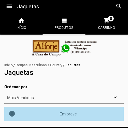
Jaquetas
0
INÍCIO
PRODUTOS
CARRINHO
Início
/
Roupas Masculinas
/
Country
/
Jaquetas
Jaquetas
Ordenar por:

Em breve